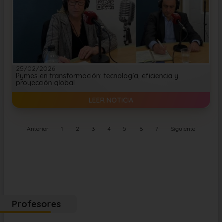
25/02/2026
Pymes en transformación: tecnología, eficiencia y
proyección global
LEER NOTICIA
Anterior
1
2
3
4
5
6
7
Siguiente
Profesores