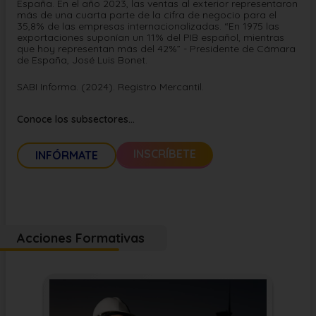
España. En el año 2023, las ventas al exterior representaron
más de una cuarta parte de la cifra de negocio para el
35,8% de las empresas internacionalizadas. “En 1975 las
exportaciones suponían un 11% del PIB español, mientras
que hoy representan más del 42%” - Presidente de Cámara
de España, José Luis Bonet.
SABI Informa. (2024). Registro Mercantil.
Los principales subsectores a los que este programa se
orienta son:
Conoce los subsectores...
Extracción de crudo de petróleo y de gas natural
Procesamiento de combustibles nucleares
INSCRÍBETE
INFÓRMATE
Transporte, Distribución y Comercio de energía
eléctrica
Distribución y comercio de energía eléctrica
Producción de energía hidroeléctrica, de energía
eléctrica de cualquier tipo
Suministro de vapor y aire acondicionado
Captación, depuración y distribución de agua
Acciones Formativas
Recogida y tratamiento de aguas residuales
¿Quieres saber más?
Contacta con nosotros