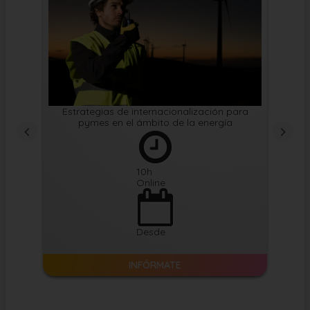
Estrategias de internacionalización para
Apoy
pymes en el ámbito de la energía
expan
10
h
Online
Desde
INFÓRMATE