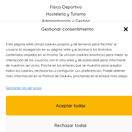
Físico-Deportivo
Hostelería y Turismo
Administración y Gestión
Economía e Industria Digital
Gestionar consentimiento
Educación
Energía
Esta página Web utiliza cookies propias y de terceros para facilitar al
Metal
usuario la navegación en su página Web y el acceso a los distintos
contenidos alojados en la misma. Se utilizan cookies analíticas para medir la
interacción de los usuarios con el sitio Web y de publicidad para informarle
de nuestros servicios. Pinche en los enlaces que se muestra para aceptar
OTROS ENLACES
todas las cookies, rechazarlas o configurar sus preferencias. Puede obtener
más información en la Política de Cookies, pinchando en el enlace más abajo.
Política de Privacidad
Gestionar los servicios
Política de Cookies
Accesibilidad
Aviso Legal
Aceptar todas
Rechazar todas