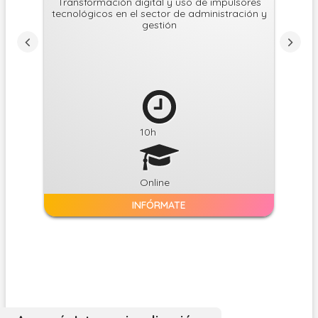
Capta
Transformación digital y uso de impulsores
del 
tecnológicos en el sector de administración y
gestión
10
h
Online
INFÓRMATE