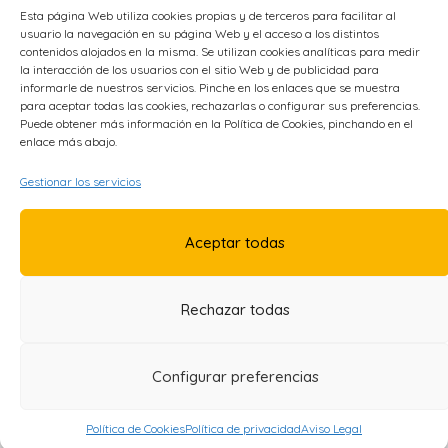
Administración y Gestión
Esta página Web utiliza cookies propias y de terceros para facilitar al
usuario la navegación en su página Web y el acceso a los distintos
Economía e Industria Digital
contenidos alojados en la misma. Se utilizan cookies analíticas para medir
Educación
la interacción de los usuarios con el sitio Web y de publicidad para
Energía
informarle de nuestros servicios. Pinche en los enlaces que se muestra
para aceptar todas las cookies, rechazarlas o configurar sus preferencias.
Metal
Puede obtener más información en la Política de Cookies, pinchando en el
enlace más abajo.
OTROS ENLACES
Gestionar los servicios
Política de Privacidad
Aceptar todas
Política de Cookies
Accesibilidad
Aviso Legal
Rechazar todas
Configurar preferencias
Política de Cookies
Política de privacidad
Aviso Legal