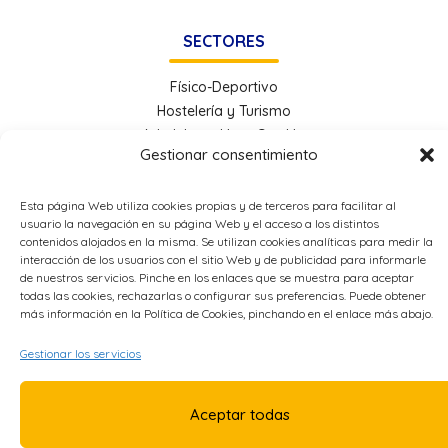
SECTORES
Físico-Deportivo
Hostelería y Turismo
Administración y Gestión
Gestionar consentimiento
Economía e Industria Digital
Educación
Esta página Web utiliza cookies propias y de terceros para facilitar al
Energía
usuario la navegación en su página Web y el acceso a los distintos
Metal
contenidos alojados en la misma. Se utilizan cookies analíticas para medir la
interacción de los usuarios con el sitio Web y de publicidad para informarle
de nuestros servicios. Pinche en los enlaces que se muestra para aceptar
OTROS ENLACES
todas las cookies, rechazarlas o configurar sus preferencias. Puede obtener
más información en la Política de Cookies, pinchando en el enlace más abajo.
Política de Privacidad
Gestionar los servicios
Política de Cookies
Accesibilidad
Aceptar todas
Aviso Legal