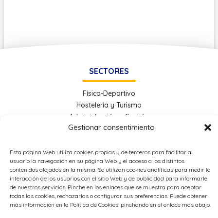
SECTORES
Físico-Deportivo
Hostelería y Turismo
Administración y Gestión
Gestionar consentimiento
Economía e Industria Digital
Educación
Energía
Esta página Web utiliza cookies propias y de terceros para facilitar al
usuario la navegación en su página Web y el acceso a los distintos
Metal
contenidos alojados en la misma. Se utilizan cookies analíticas para medir la
interacción de los usuarios con el sitio Web y de publicidad para informarle
de nuestros servicios. Pinche en los enlaces que se muestra para aceptar
OTROS ENLACES
todas las cookies, rechazarlas o configurar sus preferencias. Puede obtener
más información en la Política de Cookies, pinchando en el enlace más abajo.
Política de Privacidad