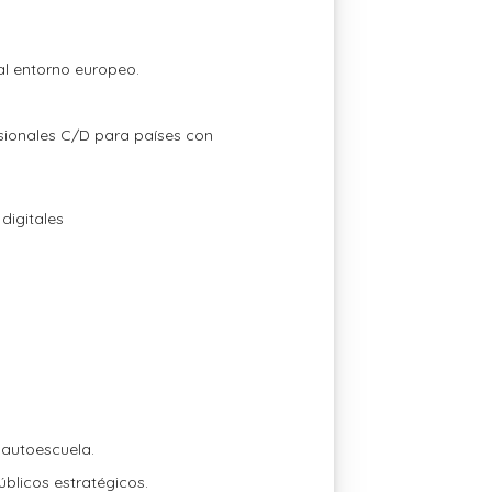
 al entorno europeo.
esionales C/D para países con
digitales
a autoescuela.
públicos estratégicos.