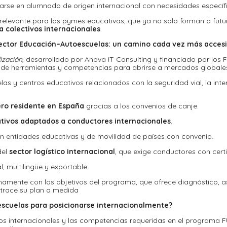
izarse en alumnado de origen internacional con necesidades específ
elevante para las pymes educativas, que ya no solo forman a futu
a colectivos internacionales
.
 sector Educación–Autoescuelas: un camino cada vez más accesi
ización
, desarrollado por Anova IT Consulting y financiado por los 
 de herramientas y competencias para abrirse a mercados global
as y centros educativos relacionados con la seguridad vial, la inter
ro residente en España
gracias a los convenios de canje.
ivos adaptados a conductores internacionales
.
n entidades educativas y de movilidad de países con convenio.
del
sector logístico internacional
, que exige conductores con cer
l, multilingüe y exportable.
namente con los objetivos del programa, que ofrece diagnóstico, 
 trace su plan a medida
escuelas para posicionarse internacionalmente?
erdos internacionales y las competencias requeridas en el programa