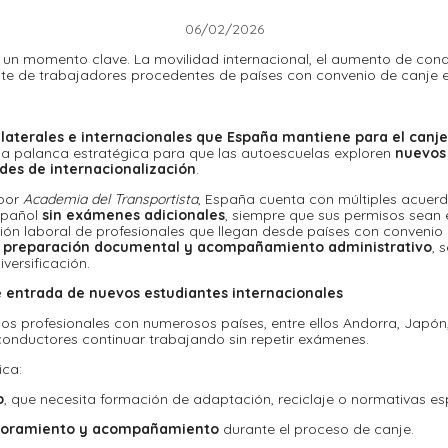
06/02/2026
ve un momento clave. La movilidad internacional, el aumento de con
iente de trabajadores procedentes de países con convenio de canj
laterales e internacionales que España mantiene para el canj
na palanca estratégica para que las autoescuelas exploren
nuevos 
es de internacionalización
.
 por
Academia del Transportista
, España cuenta con múltiples acuer
spañol
sin exámenes adicionales
, siempre que sus permisos sean 
ación laboral de profesionales que llegan desde países con conveni
 preparación documental y acompañamiento administrativo
, 
versificación.
de entrada de nuevos estudiantes internacionales
sos profesionales con numerosos países, entre ellos Andorra, Japón
conductores continuar trabajando sin repetir exámenes.
ica:
o
, que necesita formación de adaptación, reciclaje o normativas e
esoramiento y acompañamiento
durante el proceso de canje.