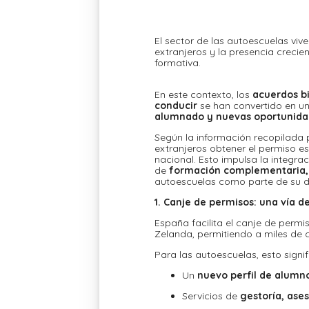
El sector de las autoescuelas vi
extranjeros y la presencia crec
formativa.
En este contexto, los
acuerdos bi
conducir
se han convertido en u
alumnado y nuevas oportunidad
Según la información recopilada
extranjeros obtener el permiso e
nacional. Esto impulsa la integr
de
formación complementaria,
autoescuelas como parte de su di
1. Canje de permisos: una vía 
España facilita el canje de permi
Zelanda, permitiendo a miles de 
Para las autoescuelas, esto signif
Un
nuevo perfil de alumn
Servicios de
gestoría, as