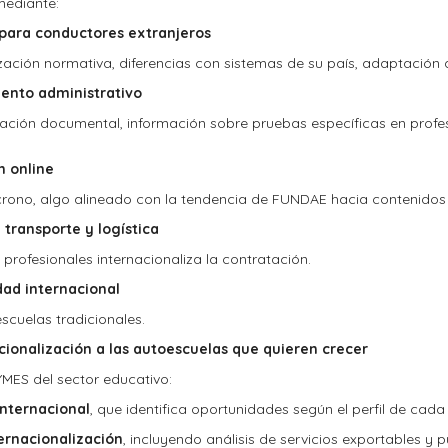
 mediante:
para conductores extranjeros
ización normativa, diferencias con sistemas de su país, adaptación
ento administrativo
ración documental, información sobre pruebas específicas en prof
n online
crono, algo alineado con la tendencia de FUNDAE hacia contenidos 
transporte y logística
rofesionales internacionaliza la contratación.
dad internacional
escuelas tradicionales.
ionalización a las autoescuelas que quieren crecer
YMES del sector educativo:
nternacional
, que identifica oportunidades según el perfil de cad
ernacionalización
, incluyendo análisis de servicios exportables y 