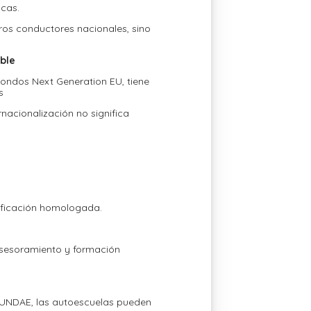
icas.
ros conductores nacionales, sino
ble
Fondos Next Generation EU, tiene
es
nacionalización no significa
tificación homologada.
asesoramiento y formación
 FUNDAE, las autoescuelas pueden