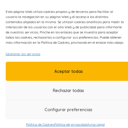
Educación
Esta página Web utiliza cookies propias y de terceros para facilitar al
Energía
usuario la navegación en su página Web y el acceso a los distintos
Metal
contenidos alojados en la misma. Se utilizan cookies analíticas para medir la
interacción de los usuarios con el sitio Web y de publicidad para informarle
de nuestros servicios. Pinche en los enlaces que se muestra para aceptar
todas las cookies, rechazarlas o configurar sus preferencias. Puede obtener
OTROS ENLACES
más información en la Política de Cookies, pinchando en el enlace más abajo.
Política de Privacidad
Gestionar los servicios
Política de Cookies
Accesibilidad
Aceptar todas
Aviso Legal
Rechazar todas
Configurar preferencias
Política de Cookies
Política de privacidad
Aviso Legal