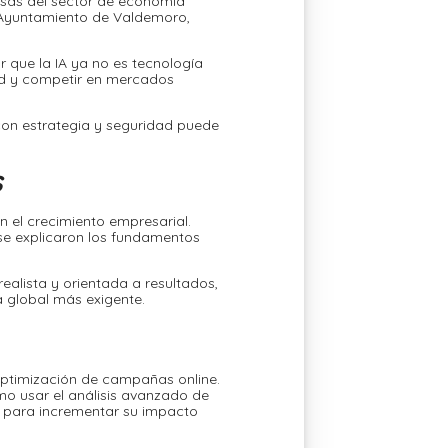
sas del sector de economía
l Ayuntamiento de Valdemoro,
 que la IA ya no es tecnología
dad y competir en mercados
 con estrategia y seguridad puede
s
n el crecimiento empresarial.
se explicaron los fundamentos
alista y orientada a resultados,
a global más exigente.
 optimización de campañas online.
mo usar el análisis avanzado de
s para incrementar su impacto