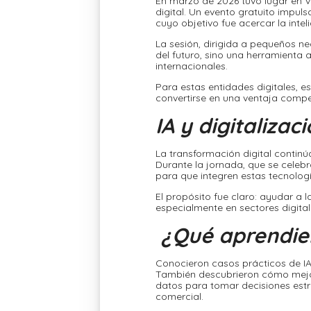
En marzo de 2026 tuvo lugar en 
digital. Un evento gratuito impu
cuyo objetivo fue acercar la inteli
La sesión, dirigida a pequeños n
del futuro, sino una herramienta
internacionales.
Para estas entidades digitales, e
convertirse en una ventaja compe
IA y digitaliz
La transformación digital continú
Durante la jornada, que se celeb
para que integren estas tecnologí
El propósito fue claro: ayudar a
especialmente en sectores digita
¿Qué aprendier
Conocieron casos prácticos de IA
También descubrieron cómo mejora
datos para tomar decisiones estr
comercial.