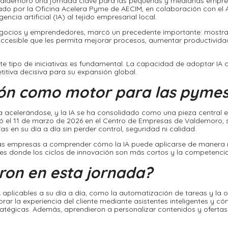
Valdemoro una jornada clave para las pequeñas y medianas empre
lsado por la Oficina Acelera Pyme de AECIM, en colaboración con e
gencia artificial (IA) al tejido empresarial local.
egocios y emprendedores, marcó un precedente importante: mostrar
 accesible que les permita mejorar procesos, aumentar productivi
ste tipo de iniciativas es fundamental. La capacidad de adoptar IA
titiva decisiva para su expansión global.
ación como motor para las pyme
a acelerándose, y la IA se ha consolidado como una pieza central e
ró el 11 de marzo de 2026 en el Centro de Empresas de Valdemoro, 
as en su día a día sin perder control, seguridad ni calidad.
 las empresas a comprender cómo la IA puede aplicarse de manera re
les donde los ciclos de innovación son más cortos y la competenci
on en esta jornada?
 aplicables a su día a día, como la automatización de tareas y la
r la experiencia del cliente mediante asistentes inteligentes y có
atégicas. Además, aprendieron a personalizar contenidos y oferta