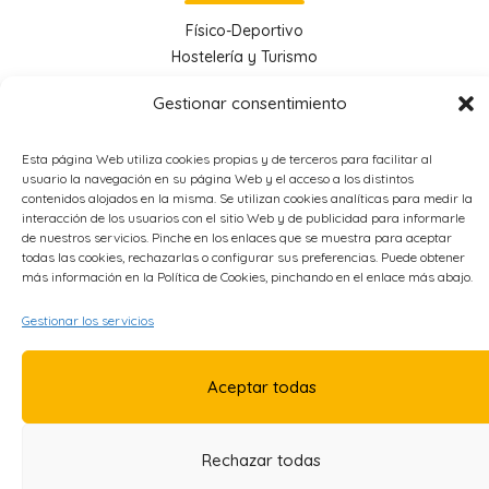
Físico-Deportivo
Hostelería y Turismo
Administración y Gestión
Gestionar consentimiento
Economía e Industria Digital
Educación
Esta página Web utiliza cookies propias y de terceros para facilitar al
Energía
usuario la navegación en su página Web y el acceso a los distintos
Metal
contenidos alojados en la misma. Se utilizan cookies analíticas para medir la
interacción de los usuarios con el sitio Web y de publicidad para informarle
de nuestros servicios. Pinche en los enlaces que se muestra para aceptar
OTROS ENLACES
todas las cookies, rechazarlas o configurar sus preferencias. Puede obtener
más información en la Política de Cookies, pinchando en el enlace más abajo.
Política de Privacidad
Gestionar los servicios
Política de Cookies
Accesibilidad
Aceptar todas
Aviso Legal
Rechazar todas