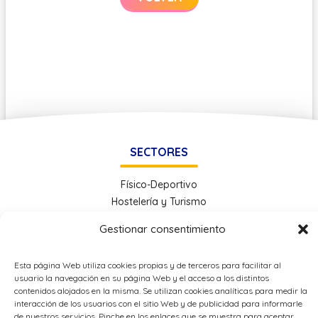
SECTORES
Físico-Deportivo
Hostelería y Turismo
Administración y Gestión
Gestionar consentimiento
Economía e Industria Digital
Educación
Esta página Web utiliza cookies propias y de terceros para facilitar al
Energía
usuario la navegación en su página Web y el acceso a los distintos
Metal
contenidos alojados en la misma. Se utilizan cookies analíticas para medir la
interacción de los usuarios con el sitio Web y de publicidad para informarle
de nuestros servicios. Pinche en los enlaces que se muestra para aceptar