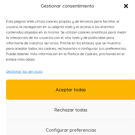
Gestionar consentimiento
Físico-Deportivo
Hostelería y Turismo
Administración y Gestión
Esta página Web utiliza cookies propias y de terceros para facilitar al
usuario la navegación en su página Web y el acceso a los distintos
Economía e Industria Digital
contenidos alojados en la misma. Se utilizan cookies analíticas para medir
Educación
la interacción de los usuarios con el sitio Web y de publicidad para
Energía
informarle de nuestros servicios. Pinche en los enlaces que se muestra
para aceptar todas las cookies, rechazarlas o configurar sus preferencias.
Metal
Puede obtener más información en la Política de Cookies, pinchando en el
enlace más abajo.
OTROS ENLACES
Gestionar los servicios
Política de Privacidad
Aceptar todas
Política de Cookies
Accesibilidad
Aviso Legal
Rechazar todas
Configurar preferencias