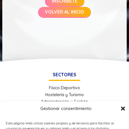
INSCRÍBETE
VOLVER AL INICIO
SECTORES
Físico-Deportivo
Hostelería y Turismo
Administración y Gestión
Gestionar consentimiento
Economía e Industria Digital
Educación
Energía
Esta página Web utiliza cookies propias y de terceros para facilitar al
usuario la navegación en su página Web y el acceso a los distintos